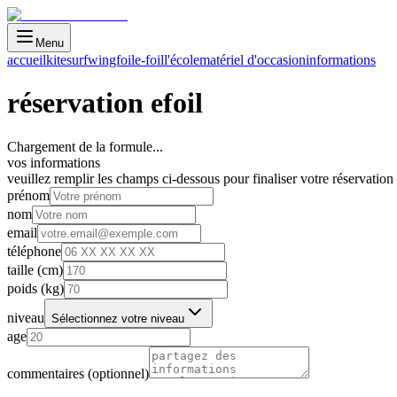
Menu
accueil
kitesurf
wingfoil
e-foil
l'école
matériel d'occasion
informations
réservation
efoil
Chargement de la formule...
vos informations
veuillez remplir les champs ci-dessous pour finaliser votre réservation
prénom
nom
email
téléphone
taille (cm)
poids (kg)
niveau
Sélectionnez votre niveau
age
commentaires (optionnel)