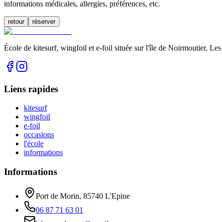
informations médicales, allergies, préférences, etc.
retour
réserver
École de kitesurf, wingfoil et e-foil située sur l'île de Noirmoutier. 
Liens rapides
kitesurf
wingfoil
e-foil
occasions
l'école
informations
Informations
Port de Morin, 85740 L'Epine
06 87 71 63 01