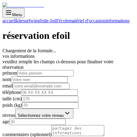
Menu
accueil
kitesurf
wingfoil
e-foil
l'école
matériel d'occasion
informations
réservation
efoil
Chargement de la formule...
vos informations
veuillez remplir les champs ci-dessous pour finaliser votre
réservation
prénom
nom
email
téléphone
taille (cm)
poids (kg)
niveau
Sélectionnez votre niveau
age
commentaires (optionnel)