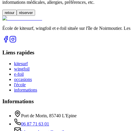
informations médicales, allergies, préférences, etc.
retour
réserver
École de kitesurf, wingfoil et e-foil située sur l'île de Noirmoutier. 
Liens rapides
kitesurf
wingfoil
e-foil
occasions
l'école
informations
Informations
Port de Morin, 85740 L'Epine
06 87 71 63 01