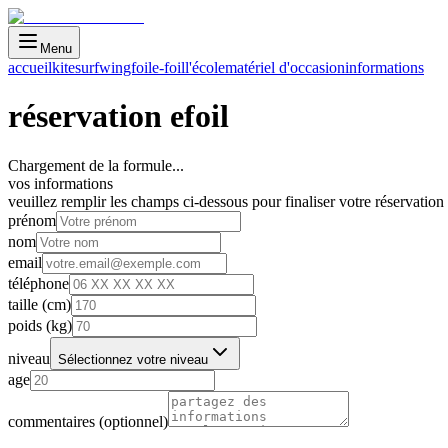
Menu
accueil
kitesurf
wingfoil
e-foil
l'école
matériel d'occasion
informations
réservation
efoil
Chargement de la formule...
vos informations
veuillez remplir les champs ci-dessous pour finaliser votre réservation
prénom
nom
email
téléphone
taille (cm)
poids (kg)
niveau
Sélectionnez votre niveau
age
commentaires (optionnel)